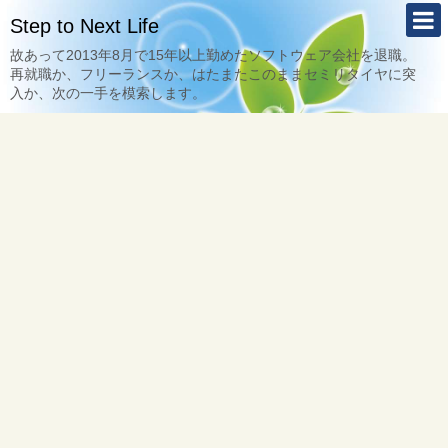
Step to Next Life
故あって2013年8月で15年以上勤めたソフトウェア会社を退職。
再就職か、フリーランスか、はたまたこのままセミリタイヤに突
入か、次の一手を模索します。