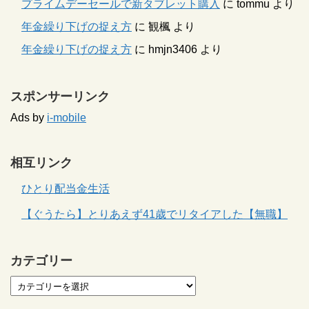
プライムデーセールで新タブレット購入
に
tommu
より
年金繰り下げの捉え方
に
観楓
より
年金繰り下げの捉え方
に
hmjn3406
より
スポンサーリンク
Ads by
i-mobile
相互リンク
ひとり配当金生活
【ぐうたら】とりあえず41歳でリタイアした【無職】
カテゴリー