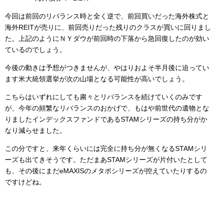
今回は前回のリバランス時と全く逆で、前回買いだった海外株式と
海外REITが売りに、前回売りだった残りのクラスが買いに回りまし
た。上記のようにＮＹダウが前回時の下落から急回復したのが効い
ているのでしょう。
今後の動きは予想がつきませんが、やはりおよそ半月後に迫ってい
ます米大統領選挙が次の山場となる可能性が高いでしょう。
こちらはいずれにしても粛々とリバランスを続けていくのみです
が、今年の頻繁なリバランスのおかげで、もはや前世代の遺物とな
りましたインデックスファンドであるSTAMシリーズの持ち分がか
なり減らせました。
この分ですと、来年くらいには完全に持ち分が無くなるSTAMシリ
ーズも出てきそうです。ただまあSTAMシリーズが片付いたとして
も、その後にまだeMAXISのメタボシリーズが控えていたりするの
ですけどね。