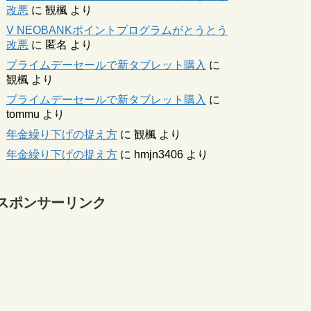
改悪
に
観楓
より
V NEOBANKポイントプログラムがとうとう
改悪
に
匿名
より
プライムデーセールで新タブレット購入
に
観楓
より
プライムデーセールで新タブレット購入
に
tommu
より
年金繰り下げの捉え方
に
観楓
より
年金繰り下げの捉え方
に
hmjn3406
より
スポンサーリンク