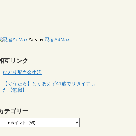
Ads by
忍者AdMax
相互リンク
ひとり配当金生活
【ぐうたら】とりあえず41歳でリタイアし
た【無職】
カテゴリー