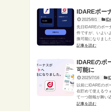
IDAREボ
2025/8/1
ID
先日IDAREのボ
件ですが、いよいよ
換可能になりまし
記事を読む
IDAREの
可能に
2025/7/16
I
以前にIDAREの
在貯めて使えるウォ
て一つ朗報が舞い
記事を読む