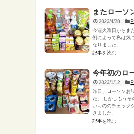
またローソ
2023/4/28
P
今週火曜日からま
例によって私は気
なりました。
記事を読む
今年初のロ
2023/1/12
P
昨日、ローソンお
た。 しかしもうそ
いもののチェック
きました。
記事を読む