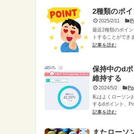
2種類のポイ
2025/2/11
P
最近2種類のポイ
トすることができ
記事を読む
保持中のdポ
維持する
2024/5/2
Po
私はよくローソン
するdポイント、P
記事を読む
またローソ