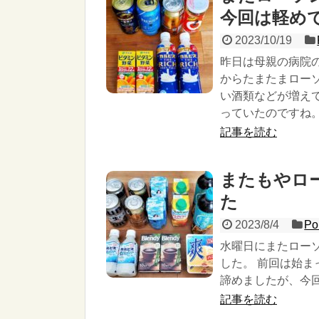
今回は軽め
2023/10/19
昨日は母親の病院
からたまたまロー
い酒類などが増え
っていたのですね
記事を読む
またもやロ
た
2023/8/4
Po
水曜日にまたロー
した。 前回は始
諦めましたが、今
記事を読む