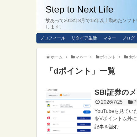
Step to Next Life
故あって2013年8月で15年以上勤めた
します。
プロフィール
リタイア生活
マネー
ブログ
ホーム
マネー
ポイント
dポ
「
dポイント
」
一覧
SBI証券の
2026/7/25
P
YouTubeを見
をVポイント以外
記事を読む