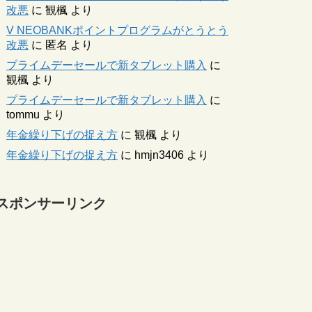
改悪
に
観楓
より
V NEOBANKポイントプログラムがとうとう
改悪
に
匿名
より
プライムデーセールで新タブレット購入
に
観楓
より
プライムデーセールで新タブレット購入
に
tommu
より
年金繰り下げの捉え方
に
観楓
より
年金繰り下げの捉え方
に
hmjn3406
より
スポンサーリンク