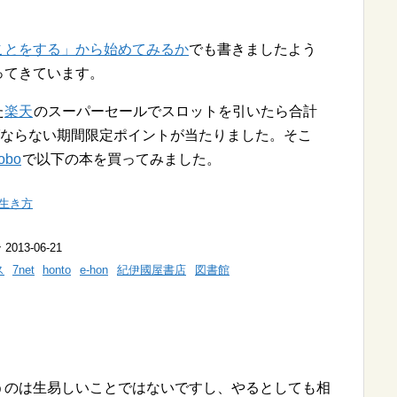
ことをする」から始めてみるか
でも書きましたよう
ってきています。
た
楽天
のスーパーセールでスロットを引いたら合計
ばならない期間限定ポイントが当たりました。そこ
obo
で以下の本を買ってみました。
生き方
13-06-21
ス
7net
honto
e-hon
紀伊國屋書店
図書館
うのは生易しいことではないですし、やるとしても相