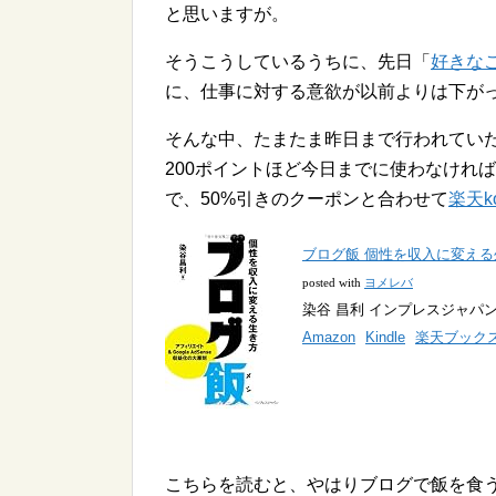
と思いますが。
そうこうしているうちに、先日「
好きな
に、仕事に対する意欲が以前よりは下が
そんな中、たまたま昨日まで行われてい
200ポイントほど今日までに使わなけれ
で、50%引きのクーポンと合わせて
楽天k
ブログ飯 個性を収入に変える
posted with
ヨメレバ
染谷 昌利 インプレスジャパン 20
Amazon
Kindle
楽天ブック
こちらを読むと、やはりブログで飯を食