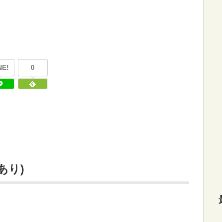
NE!
0
あり)