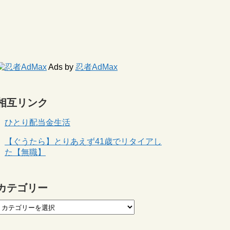
Ads by
忍者AdMax
相互リンク
ひとり配当金生活
【ぐうたら】とりあえず41歳でリタイアし
た【無職】
カテゴリー