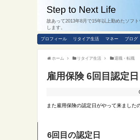
Step to Next Life
故あって2013年8月で15年以上勤めた
します。
プロフィール
リタイア生活
マネー
ブログ
ホーム
リタイア生活
退職・転職
雇用保険 6回目認定
また雇用保険の認定日がやって来ました
6回目の認定日