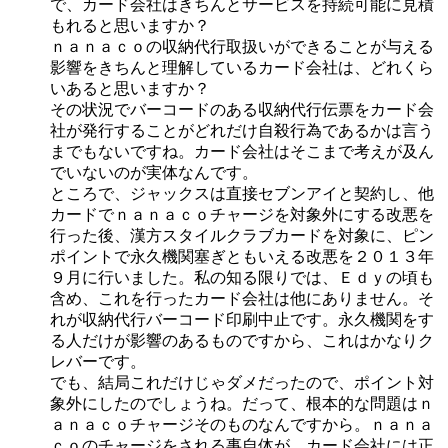
で、カード会社はきちんとサービスを持続可能に見積
もれると思いますか？
ｎａｎａｃｏの収納代行取扱いができることが与える
影響をきちんと理解しているカード会社は、どれくら
いあると思いますか？
その状況でバーコードのある収納代行伝票をカード会
社が発行することがどれだけ自殺行為であるかは言う
までもないですね。カード会社はそこまで考えが及ん
でいないのが実体なんです。
ところで、ジャックスは直接セブンアイと契約し、他
カードでｎａｎａｃｏチャージを対象外にする改悪を
行った後、漢方スタイルクラブカードを対象に、ピン
ポイントで永久機関塞ぎともいえる改悪を２０１３年
９月に行いました。私の知る限りでは、Ｅｄｙの頃も
含め、これを行ったカード会社は他にありません。そ
れが収納代行バーコード印刷中止です。永久機関をす
る人だけが影響のあるものですから、これはかなりク
レバーです。
でも、結局これだけじゃダメだったので、ポイント対
象外にしたのでしょうね。だって、根本的な問題はｎ
ａｎａｃｏチャージそのものなんですから。ｎａｎａ
ｃｏのチャージをされる事自体が、カード会社には正