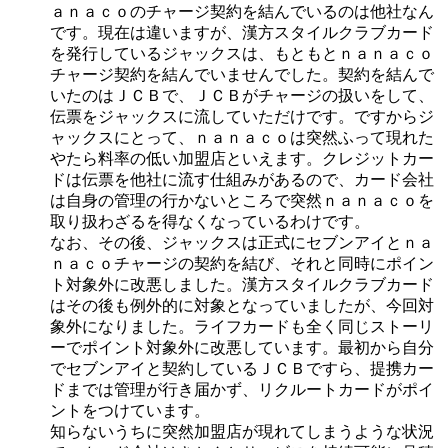
ａｎａｃｏのチャージ契約を結んでいるのは他社なん
です。現在は違いますが、漢方スタイルクラブカード
を発行しているジャックスは、もともとｎａｎａｃｏ
チャージ契約を結んでいませんでした。契約を結んで
いたのはＪＣＢで、ＪＣＢがチャージの扱いをして、
伝票をジャックスに流していただけです。ですからジ
ャックスにとって、ｎａｎａｃｏは突然ふって現れた
やたら料率の低い加盟店といえます。クレジットカー
ドは伝票を他社に流す仕組みがあるので、カード会社
は自身の管理の行かないところで突然ｎａｎａｃｏを
取り扱わざるを得なくなっているわけです。
なお、その後、ジャックスは正式にセブンアイとｎａ
ｎａｃｏチャージの契約を結び、それと同時にポイン
ト対象外に改悪しました。漢方スタイルクラブカード
はその後も例外的に対象となっていましたが、今回対
象外になりました。ライフカードも全く同じストーリ
ーでポイント対象外に改悪しています。最初から自分
でセブンアイと契約しているＪＣＢですら、提携カー
ドまでは管理が行き届かず、リクルートカードがポイ
ントをつけています。
知らないうちに突然加盟店が現れてしまうような状況