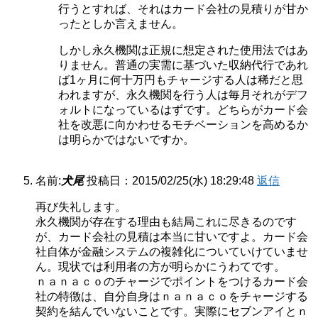
行うとすれば、それはカード会社の見積りが甘か
ったとしか言えません。
しかし永久機関は正規に想定された使用法ではあ
りません。普通の実需に基づいた収納代行であれ
ば1ヶ月に何十万円もチャージする人は稀だと思
われますが、永久機関を行う人は毎月それがデフ
ォルトになっているはずです。どちらがカード会
社を改悪に向かわせるモチベーションを高めるか
は明らかではないですか。
名前:
犬尾
投稿日：2015/02/25(水) 18:29:48
返信
再び失礼します。
永久機関が存在する理由も結局これに尽きるのです
が、カード会社の見積は本当に甘いですよ。カード会
社自体が金融システムの複雑化についていけていませ
ん。現状では利用者の方が明らかにうわてです。
ｎａｎａｃｏのチャージでポイントをつけるカード会
社の特徴は、自分自身はｎａｎａｃｏをチャージする
契約を結んでいないことです。実際にセブンアイとｎ