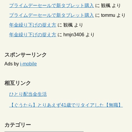
プライムデーセールで新タブレット購入
に
観楓
より
プライムデーセールで新タブレット購入
に
tommu
より
年金繰り下げの捉え方
に
観楓
より
年金繰り下げの捉え方
に
hmjn3406
より
スポンサーリンク
Ads by
i-mobile
相互リンク
ひとり配当金生活
【ぐうたら】とりあえず41歳でリタイアした【無職】
カテゴリー