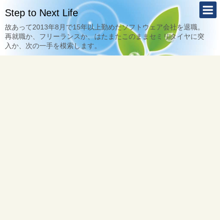
Step to Next Life
故あって2013年8月で15年以上勤めたソフトウェア会社を退職。
再就職か、フリーランスか、はたまたこのままセミリタイヤに突
入か、次の一手を模索します。