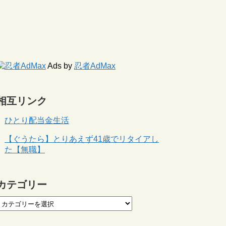
Ads by
忍者AdMax
相互リンク
ひとり配当金生活
【ぐうたら】とりあえず41歳でリタイアし
た【無職】
カテゴリー