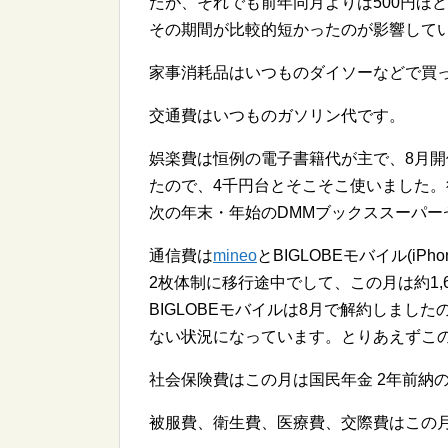
たが、それでも前年同月よりは500円ほ
その期間が比較的短かったのが影響して
家事消耗品はいつものダイソーなどで買
交通費はいつものガソリン代です。
娯楽費は恒例の電子書籍代が主で、8月開
たので、4千円台とそこそこ使いました
次の年末・年始のDMMブックススーパ
通信費は
mineo
とBIGLOBEモバイル(iP
2枚体制に移行途中でして、この月は約1,
BIGLOBEモバイルは8月で解約しまし
ない状況になっています。とりあえずこ
社会保険費はこの月は国民年金 2年前納
被服費、衛生費、医療費、交際費はこの月