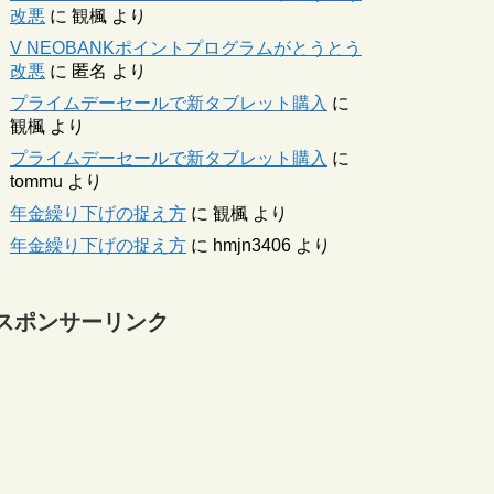
改悪
に
観楓
より
V NEOBANKポイントプログラムがとうとう
改悪
に
匿名
より
プライムデーセールで新タブレット購入
に
観楓
より
プライムデーセールで新タブレット購入
に
tommu
より
年金繰り下げの捉え方
に
観楓
より
年金繰り下げの捉え方
に
hmjn3406
より
スポンサーリンク