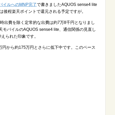
モバイルへのMNP完了
で書きましたAQUOS sense4 lite
円は後程楽天ポイントで還元される予定ですが。
臨時出費を除く定常的な出費は約7万8千円となりまし
イルのAQUOS sense4 lite、通信関係の見直し
抑えられた印象です。
万円から約175万円とさらに低下中です。このペース