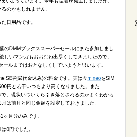
ど低くなっています。今年も猛暑が発生しましたが、
いるのかもしれません。
った日用品です。
催のDMMブックススーパーセールにまた参加しまし
。欲しいマンガもおおむね出尽くしてきましたので、
ーセールまではおとなしくしていようと思います。
hone SE割賦代金込み)の料金です。実は今
mineo
をSIM
600円と若干いつもより高くなりました。また
たので、現状いついくら引き落とされるのかよくわから
の月は前月と同じ金額を設定しておきました。
の1ヶ月分のみです。
は0円でした。