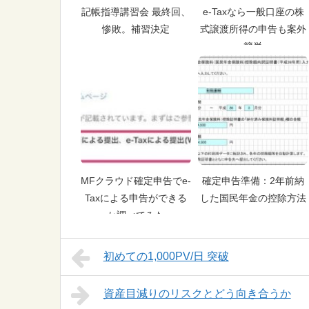
記帳指導講習会 最終回、
e-Taxなら一般口座の株
惨敗。補習決定
式譲渡所得の申告も案外
簡単
MFクラウド確定申告でe-
確定申告準備：2年前納
Taxによる申告ができる
した国民年金の控除方法
か調べてみた
初めての1,000PV/日 突破
資産目減りのリスクとどう向き合うか