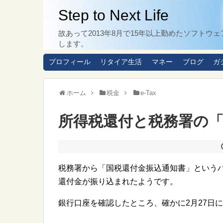
Step to Next Life
故あって2013年8月で15年以上勤めたソフト
します。
プロフィール
リタイア生活
マネー
ブログ
ガ
ホーム
税金
e-Tax
所得税還付と税務署の
税務署から「国税還付金振込通知書」という
還付金が振り込まれたようです。
銀行口座を確認したところ、確かに2月27日