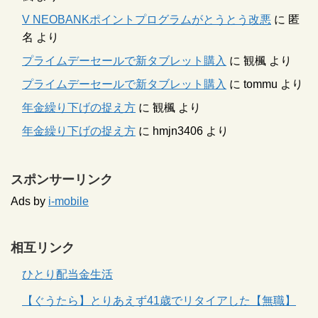
V NEOBANKポイントプログラムがとうとう改悪
に
匿
名
より
プライムデーセールで新タブレット購入
に
観楓
より
プライムデーセールで新タブレット購入
に
tommu
より
年金繰り下げの捉え方
に
観楓
より
年金繰り下げの捉え方
に
hmjn3406
より
スポンサーリンク
Ads by
i-mobile
相互リンク
ひとり配当金生活
【ぐうたら】とりあえず41歳でリタイアした【無職】