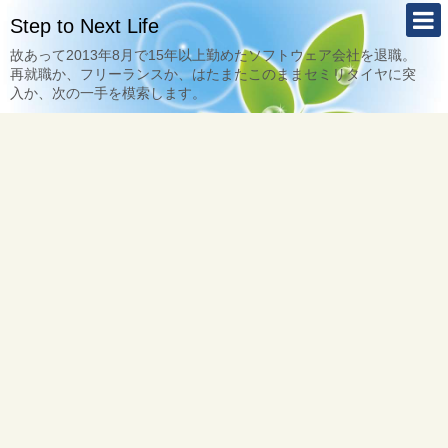
Step to Next Life
故あって2013年8月で15年以上勤めたソフトウェア会社を退職。
再就職か、フリーランスか、はたまたこのままセミリタイヤに突
入か、次の一手を模索します。