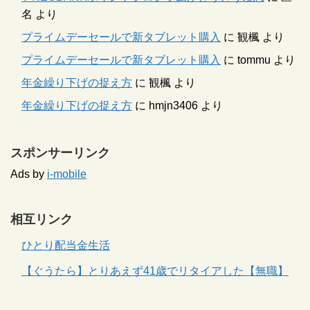
名
より
プライムデーセールで新タブレット購入
に
観楓
より
プライムデーセールで新タブレット購入
に
tommu
より
年金繰り下げの捉え方
に
観楓
より
年金繰り下げの捉え方
に
hmjn3406
より
スポンサーリンク
Ads by
i-mobile
相互リンク
ひとり配当金生活
【ぐうたら】とりあえず41歳でリタイアした【無職】