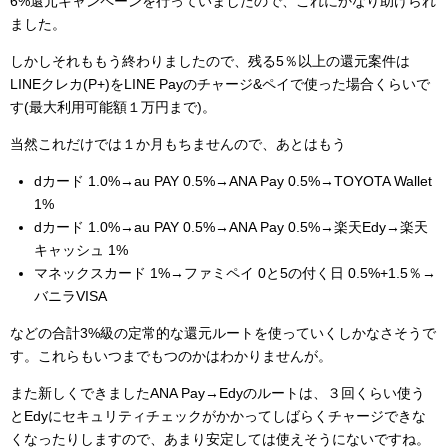
6%還元キャンペーンを行っていましたので、これにかなり助けられ
ました。
しかしそれももう終わりましたので、残る5％以上の還元案件は
LINEクレカ(P+)をLINE Payのチャージ&ペイで使った場合くらいで
す(最大利用可能額１万円まで)。
当然これだけでは１か月もちませんので、あとはもう
dカード 1.0%→au PAY 0.5%→ANA Pay 0.5%→TOYOTA Wallet
1%
dカード 1.0%→au PAY 0.5%→ANA Pay 0.5%→楽天Edy→楽天
キャッシュ 1%
マネックスカード 1%→ファミペイ 0と5の付く日 0.5%+1.5％→
バニラVISA
などの合計3%級の定常的な還元ルートを使っていくしかなさそうで
す。これらもいつまでもつのかはわかりませんが。
また新しくできましたANA Pay→Edyのルートは、３回くらい使う
とEdyにセキュリティチェックがかかってしばらくチャージできな
くなったりしますので、あまり安定しては使えそうにないですね。