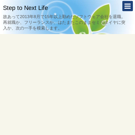
Step to Next Life
故あって2013年8月で15年以上勤めたソフトウェア会社を退職。
再就職か、フリーランスか、はたまたこのままセミリタイヤに突
入か、次の一手を模索します。