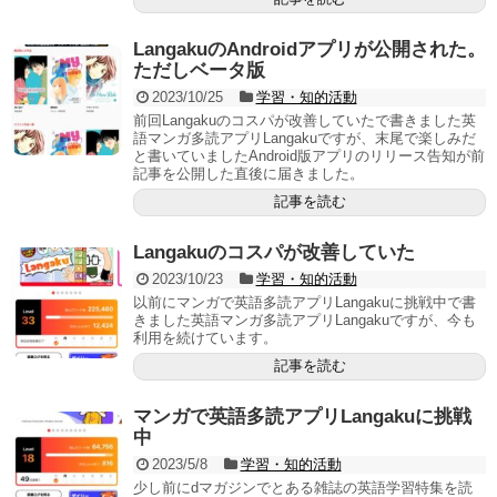
LangakuのAndroidアプリが公開された。
ただしベータ版
2023/10/25
学習・知的活動
前回Langakuのコスパが改善していたで書きました英
語マンガ多読アプリLangakuですが、末尾で楽しみだ
と書いていましたAndroid版アプリのリリース告知が前
記事を公開した直後に届きました。
記事を読む
Langakuのコスパが改善していた
2023/10/23
学習・知的活動
以前にマンガで英語多読アプリLangakuに挑戦中で書
きました英語マンガ多読アプリLangakuですが、今も
利用を続けています。
記事を読む
マンガで英語多読アプリLangakuに挑戦
中
2023/5/8
学習・知的活動
少し前にdマガジンでとある雑誌の英語学習特集を読