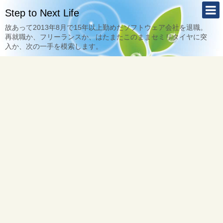
Step to Next Life
故あって2013年8月で15年以上勤めたソフトウェア会社を退職。
再就職か、フリーランスか、はたまたこのままセミリタイヤに突
入か、次の一手を模索します。