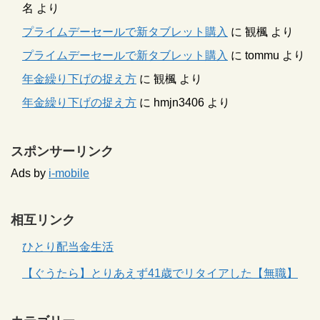
名
より
プライムデーセールで新タブレット購入
に
観楓
より
プライムデーセールで新タブレット購入
に
tommu
より
年金繰り下げの捉え方
に
観楓
より
年金繰り下げの捉え方
に
hmjn3406
より
スポンサーリンク
Ads by
i-mobile
相互リンク
ひとり配当金生活
【ぐうたら】とりあえず41歳でリタイアした【無職】