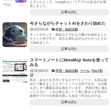
んでいたところ、Langakuというアプリがあるのを発
見しました。
記事を読む
今さらながらチャットAIをさわり始めた
2023/4/24
学習・知的活動
ネットやテレビ、雑誌などでかなり騒がれ始めました
チャットAIですが、自分も遅ればせながらやっとさわ
り始めました。
記事を読む
スマートノートにMetaMoji Noteを使って
みる
2018/4/23
学習・知的活動
,
ツール
,
Fire HD
10
先日「あなたを天才にするスマートノート」を読み始
めたで書きましたスマートノートの件ですが、その後
も少しずつ書籍を読み進めています。 内容が先に進む
にしたがい、これは単なるノート術に留まらず生活の
改善やブログの内容充実にも役立つ手法なのでは...
記事を読む